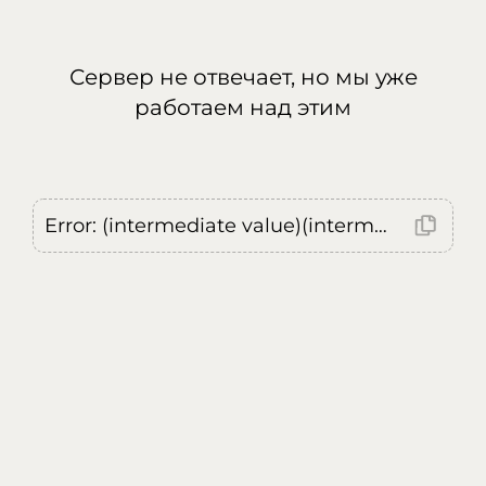
Сервер не отвечает, но мы уже
работаем над этим
Error: (intermediate value)(intermediate value)(intermediate value).replaceAll is not a function