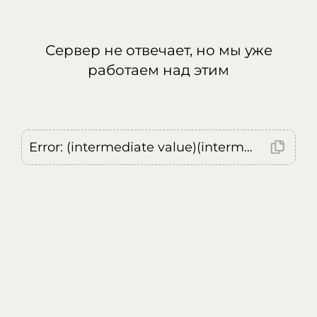
Сервер не отвечает, но мы уже
работаем над этим
Error: (intermediate value)(intermediate value)(intermediate value).replaceAll is not a function