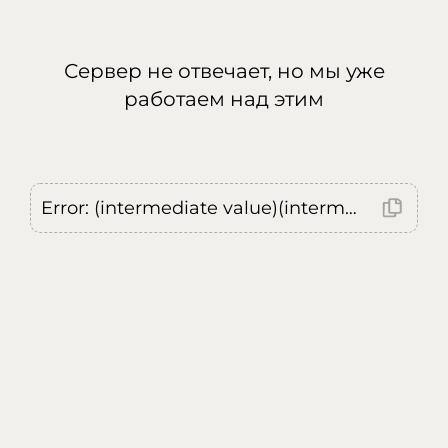
Сервер не отвечает, но мы уже
работаем над этим
Error: (intermediate value)(intermediate value)(intermediate value).replaceAll is not a function