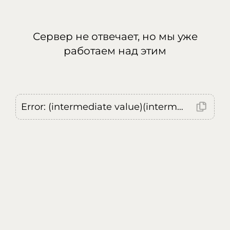
Сервер не отвечает, но мы уже
работаем над этим
Error: (intermediate value)(intermediate value)(intermediate value).replaceAll is not a function