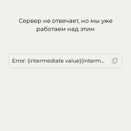
Сервер не отвечает, но мы уже
работаем над этим
Error: (intermediate value)(intermediate value)(intermediate value).replaceAll is not a function