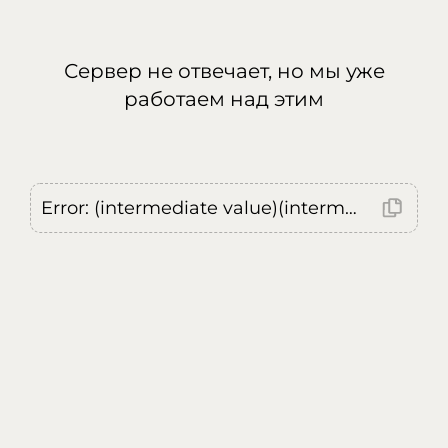
Сервер не отвечает, но мы уже
работаем над этим
Error: (intermediate value)(intermediate value)(intermediate value).replaceAll is not a function