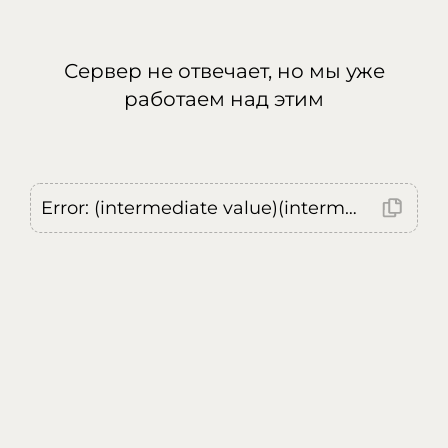
Сервер не отвечает, но мы уже
работаем над этим
Error: (intermediate value)(intermediate value)(intermediate value).replaceAll is not a function