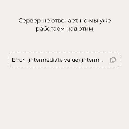
Сервер не отвечает, но мы уже
работаем над этим
Error: (intermediate value)(intermediate value)(intermediate value).replaceAll is not a function