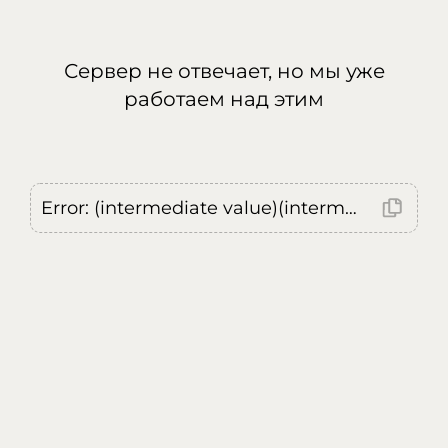
Сервер не отвечает, но мы уже
работаем над этим
Error: (intermediate value)(intermediate value)(intermediate value).replaceAll is not a function